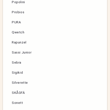
Popolini
Probios
PURA
Qwetch
Rapunzel
Sassi Junior
Sebra
Sigikid
Silverette
SKÅGFÄ
Sonett