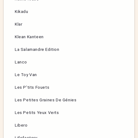
Kikadu
Klar
Klean Kanteen
La Salamandre Edition
Lanco
Le Toy Van
Les P’tits Fouets
Les Petites Graines De Génies
Les Petits Yeux Verts
Libero
Lifefactory