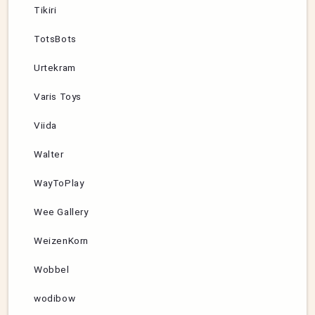
Tikiri
TotsBots
Urtekram
Varis Toys
Viida
Walter
WayToPlay
Wee Gallery
WeizenKorn
Wobbel
wodibow