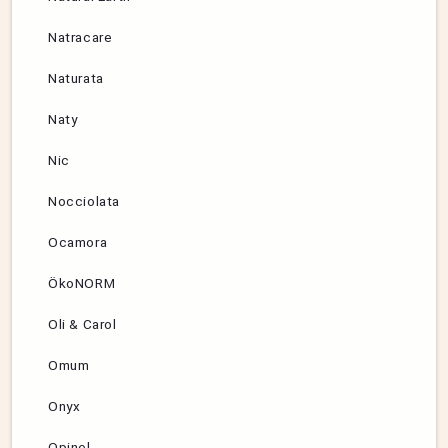
Natracare
Naturata
Naty
Nic
Nocciolata
Ocamora
ÖkoNORM
Oli & Carol
Omum
Onyx
Opinel