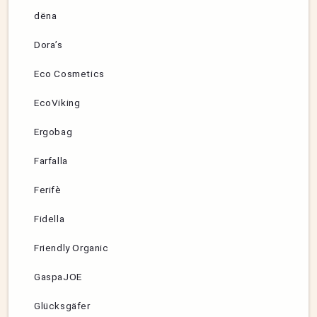
dëna
Dora’s
Eco Cosmetics
EcoViking
Ergobag
Farfalla
Ferifè
Fidella
Friendly Organic
GaspaJOE
Glücksgäfer