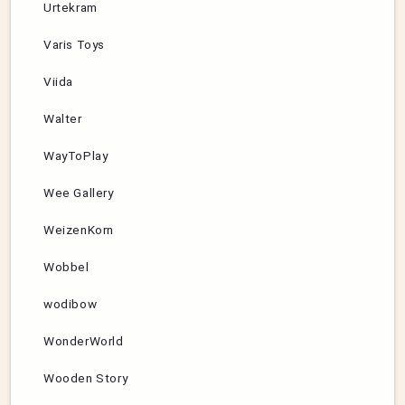
Urtekram
Varis Toys
Viida
Walter
WayToPlay
Wee Gallery
WeizenKorn
Wobbel
wodibow
WonderWorld
Wooden Story