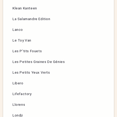
Klean Kanteen
La Salamandre Edition
Lanco
Le Toy Van
Les P’tits Fouets
Les Petites Graines De Génies
Les Petits Yeux Verts
Libero
Lifefactory
Llorens
Londji