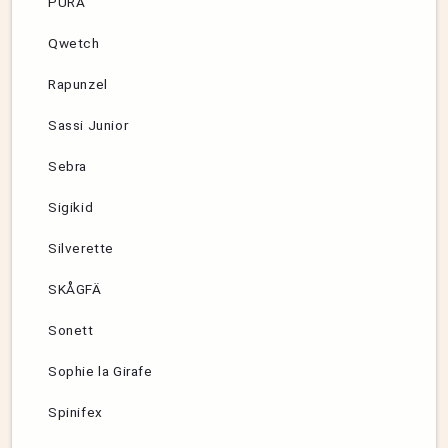
PURA
Qwetch
Rapunzel
Sassi Junior
Sebra
Sigikid
Silverette
SKÅGFÄ
Sonett
Sophie la Girafe
Spinifex