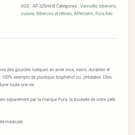
UGS :
AP-325ml-B
Catégories :
Vaisselle, biberons,
cuisine
,
Biberons et tétines
,
Affenzahn
,
Pura Kiki
e des gourdes ludiques en acier inox, sains, durables et
nt 100% exempts de plastique, bisphénol ou phtalates. Elles
durer toute une vie.
ues séparément par la marque Pura, la bouteille de votre petit
ité médicale.