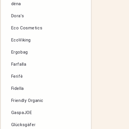
dëna
Dora’s
Eco Cosmetics
EcoViking
Ergobag
Farfalla
Ferifè
Fidella
Friendly Organic
GaspaJOE
Glücksgäfer