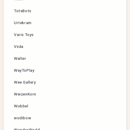
TotsBots
Urtekram
Varis Toys
Viida
Walter
WayToPlay
Wee Gallery
WeizenKorn
Wobbel
wodibow
WonderWorld