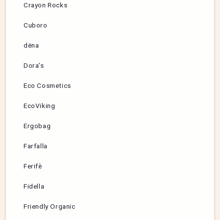
Crayon Rocks
Cuboro
dëna
Dora’s
Eco Cosmetics
EcoViking
Ergobag
Farfalla
Ferifè
Fidella
Friendly Organic