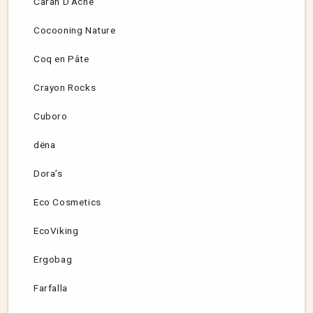
Caran D’Ache
Cocooning Nature
Coq en Pâte
Crayon Rocks
Cuboro
dëna
Dora’s
Eco Cosmetics
EcoViking
Ergobag
Farfalla