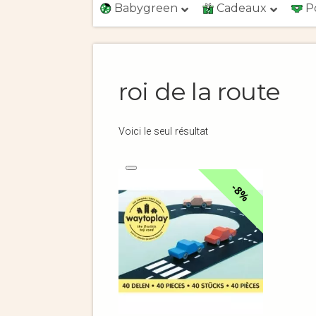
Babygreen
Cadeaux
P
roi de la route
Voici le seul résultat
8%