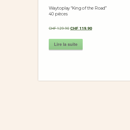
Waytoplay “King of the Road”
40 pièces
CHF
129.90
CHF
119.90
Lire la suite