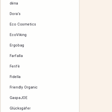
dëna
Dora’s
Eco Cosmetics
EcoViking
Ergobag
Farfalla
Ferifè
Fidella
Friendly Organic
GaspaJOE
Glücksgäfer