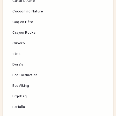
Caran D’Ache
Cocooning Nature
Coq en Pâte
Crayon Rocks
Cuboro
dëna
Dora’s
Eco Cosmetics
EcoViking
Ergobag
Farfalla