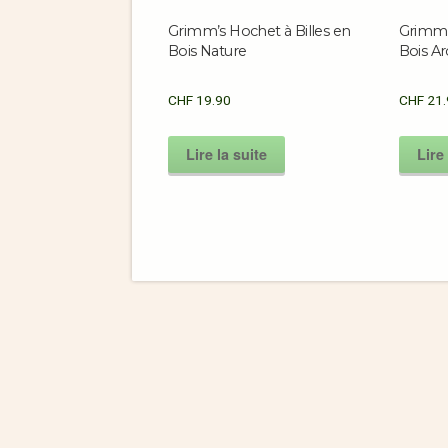
Grimm’s Hochet à Billes en
Grimm’s
Bois Nature
Bois Ar
CHF
19.90
CHF
21.
Lire la suite
Lire 