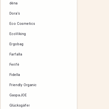
dëna
Dora’s
Eco Cosmetics
EcoViking
Ergobag
Farfalla
Ferifè
Fidella
Friendly Organic
GaspaJOE
Glücksgäfer