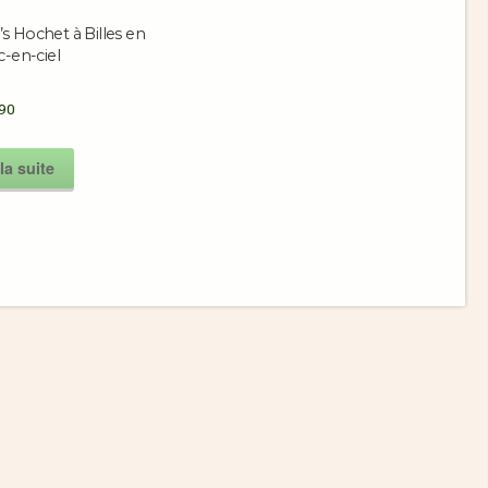
 Hochet à Billes en
c-en-ciel
90
la suite