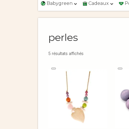
Babygreen
Cadeaux
P
perles
5 résultats affichés