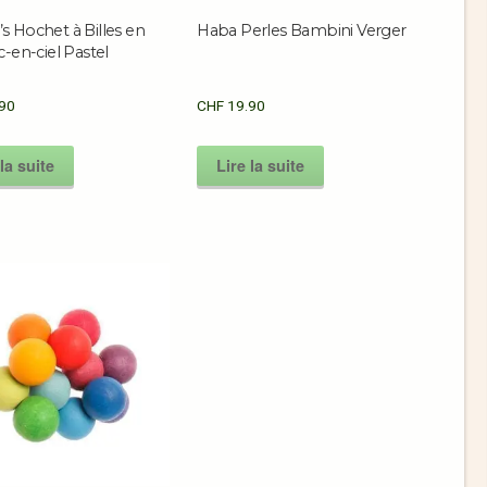
 Hochet à Billes en
Haba Perles Bambini Verger
c-en-ciel Pastel
90
CHF
19.90
la suite
Lire la suite