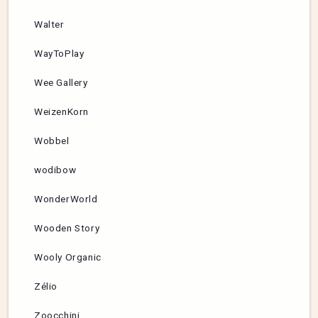
Walter
WayToPlay
Wee Gallery
WeizenKorn
Wobbel
wodibow
WonderWorld
Wooden Story
Wooly Organic
Zélio
Zoocchini