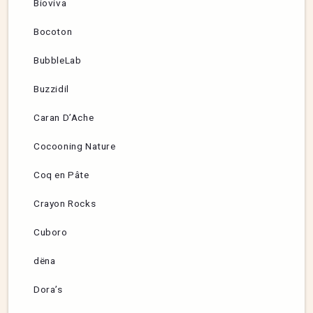
Bioviva
Bocoton
BubbleLab
Buzzidil
Caran D’Ache
Cocooning Nature
Coq en Pâte
Crayon Rocks
Cuboro
dëna
Dora’s