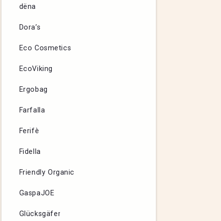
dëna
Dora’s
Eco Cosmetics
EcoViking
Ergobag
Farfalla
Ferifè
Fidella
Friendly Organic
GaspaJOE
Glücksgäfer