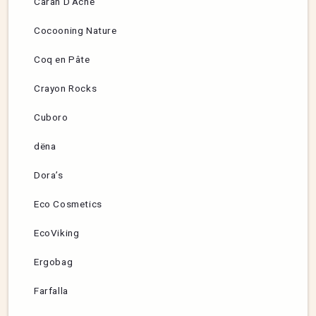
Caran D’Ache
Cocooning Nature
Coq en Pâte
Crayon Rocks
Cuboro
dëna
Dora’s
Eco Cosmetics
EcoViking
Ergobag
Farfalla