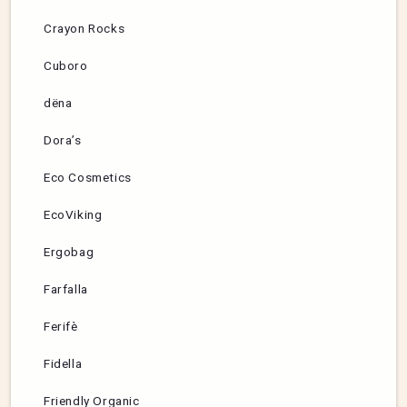
Crayon Rocks
Cuboro
dëna
Dora’s
Eco Cosmetics
EcoViking
Ergobag
Farfalla
Ferifè
Fidella
Friendly Organic