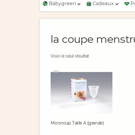
Babygreen
Cadeaux
P
la coupe menstr
Voici le seul résultat
Mooncup Taille A (grande)