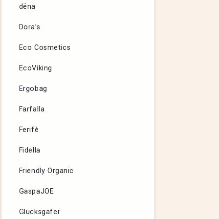
dëna
Dora’s
Eco Cosmetics
EcoViking
Ergobag
Farfalla
Ferifè
Fidella
Friendly Organic
GaspaJOE
Glücksgäfer