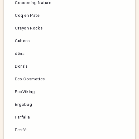
Cocooning Nature
Coq en Pâte
Crayon Rocks
Cuboro
dëna
Dora’s
Eco Cosmetics
EcoViking
Ergobag
Farfalla
Ferifè