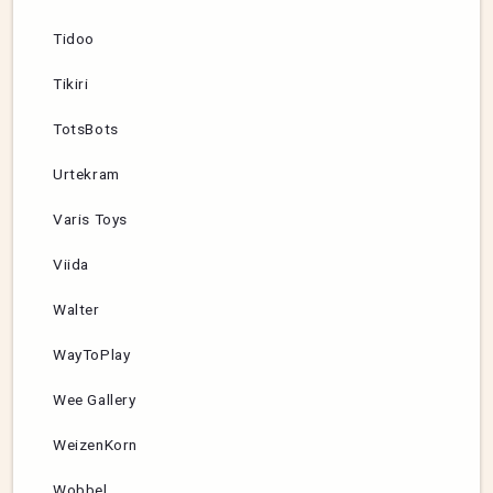
Tidoo
Tikiri
TotsBots
Urtekram
Varis Toys
Viida
Walter
WayToPlay
Wee Gallery
WeizenKorn
Wobbel