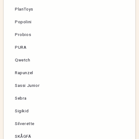
PlanToys
Popolini
Probios
PURA
Qwetch
Rapunzel
Sassi Junior
Sebra
Sigikid
Silverette
SKÅGFÄ