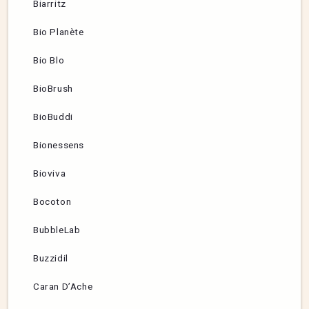
Biarritz
Bio Planète
Bio Blo
BioBrush
BioBuddi
Bionessens
Bioviva
Bocoton
BubbleLab
Buzzidil
Caran D’Ache