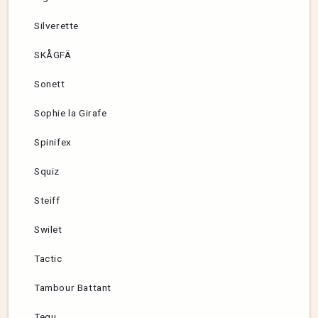
Silverette
SKÅGFÄ
Sonett
Sophie la Girafe
Spinifex
Squiz
Steiff
Swilet
Tactic
Tambour Battant
Tegu