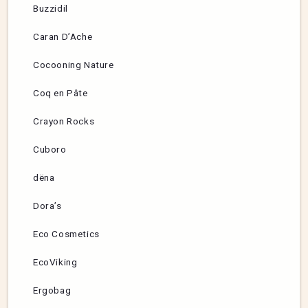
Buzzidil
Caran D’Ache
Cocooning Nature
Coq en Pâte
Crayon Rocks
Cuboro
dëna
Dora’s
Eco Cosmetics
EcoViking
Ergobag