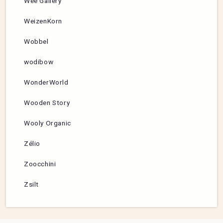
Wee Gallery
WeizenKorn
Wobbel
wodibow
WonderWorld
Wooden Story
Wooly Organic
Zélio
Zoocchini
Zsilt