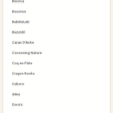
Bioviva
Bocoton
BubbleLab
Buzzidil
Caran D’Ache
Cocooning Nature
Coq en Pâte
Crayon Rocks
Cuboro
dëna
Dora’s