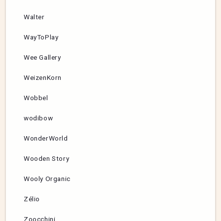
Walter
WayToPlay
Wee Gallery
WeizenKorn
Wobbel
wodibow
WonderWorld
Wooden Story
Wooly Organic
Zélio
Zoocchini