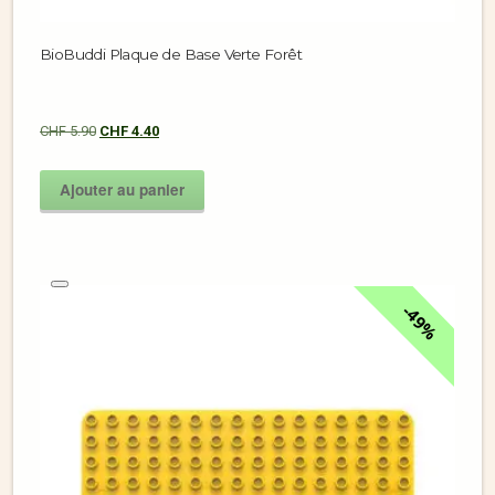
BioBuddi Plaque de Base Verte Forêt
CHF
5.90
CHF
4.40
Ajouter au panier
49%