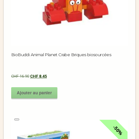
BioBuddi Animal Planet Crabe Briques biosourcées
CHF
16.90
CHF
8.45
Ajouter au panier
50%