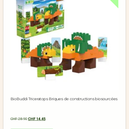
BioBuddi Triceratops Briques de constructions biosourcées
CHF
28.90
CHF
14.45