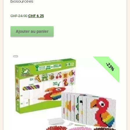
biosourcées
CHF
24.90
CHF
6.25
Ajouter au panier
23%