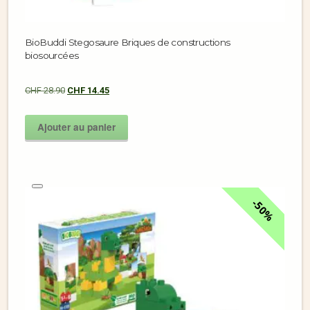
BioBuddi Stegosaure Briques de constructions
biosourcées
CHF
28.90
CHF
14.45
Ajouter au panier
50%