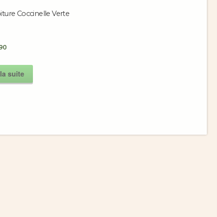
iture Coccinelle Verte
90
la suite