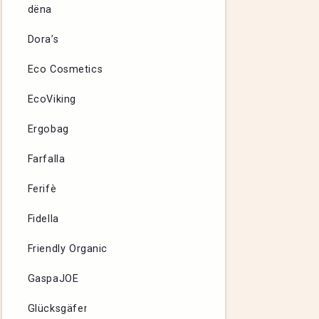
dëna
Dora’s
Eco Cosmetics
EcoViking
Ergobag
Farfalla
Ferifè
Fidella
Friendly Organic
GaspaJOE
Glücksgäfer