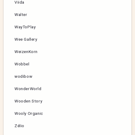
Viida
Walter
WayToPlay
Wee Gallery
WeizenKorn
Wobbel
wodibow
WonderWorld
Wooden Story
Wooly Organic
Zélio