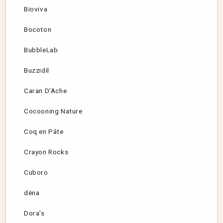
Bioviva
Bocoton
BubbleLab
Buzzidil
Caran D’Ache
Cocooning Nature
Coq en Pâte
Crayon Rocks
Cuboro
dëna
Dora’s