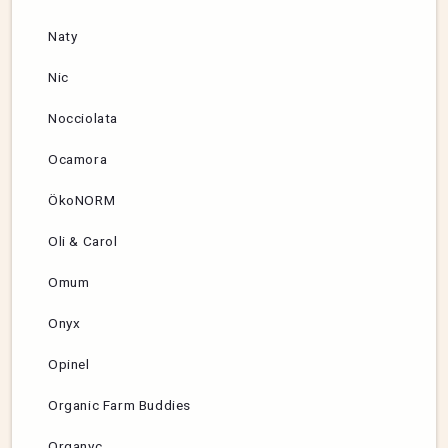
Naty
Nic
Nocciolata
Ocamora
ÖkoNORM
Oli & Carol
Omum
Onyx
Opinel
Organic Farm Buddies
Organyc