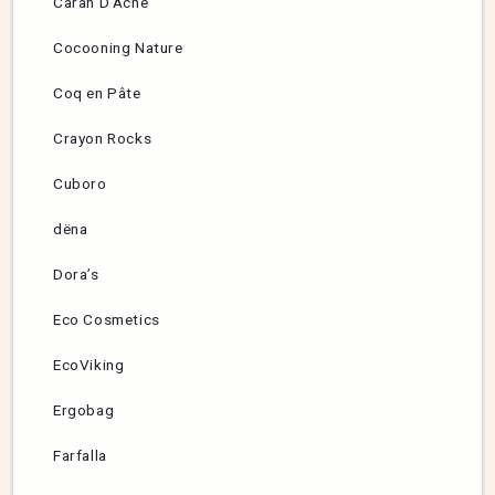
Caran D’Ache
Cocooning Nature
Coq en Pâte
Crayon Rocks
Cuboro
dëna
Dora’s
Eco Cosmetics
EcoViking
Ergobag
Farfalla