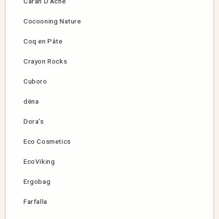
Caran D’Ache
Cocooning Nature
Coq en Pâte
Crayon Rocks
Cuboro
dëna
Dora’s
Eco Cosmetics
EcoViking
Ergobag
Farfalla