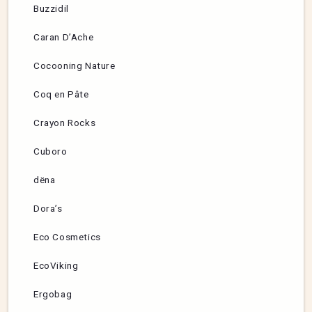
Buzzidil
Caran D’Ache
Cocooning Nature
Coq en Pâte
Crayon Rocks
Cuboro
dëna
Dora’s
Eco Cosmetics
EcoViking
Ergobag