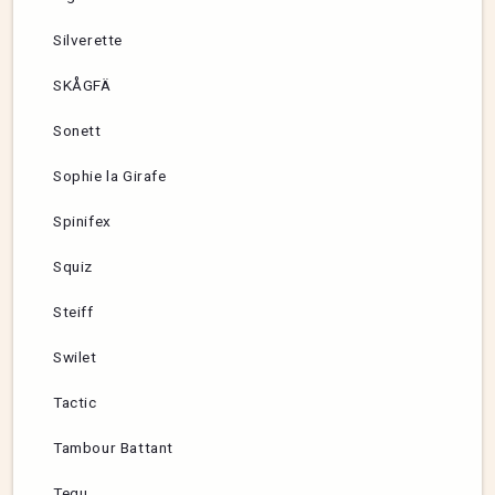
Silverette
SKÅGFÄ
Sonett
Sophie la Girafe
Spinifex
Squiz
Steiff
Swilet
Tactic
Tambour Battant
Tegu