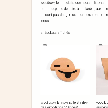
wodibow, les produits que nous utilisons so
ou susceptible de nuire à la planète, aux p
ne sont pas dangereux pour l’environnement, 
issus.
2 résultats affichés
wodibow Emoying le Smiley
wodibo
des émotions (20pces.)
saison