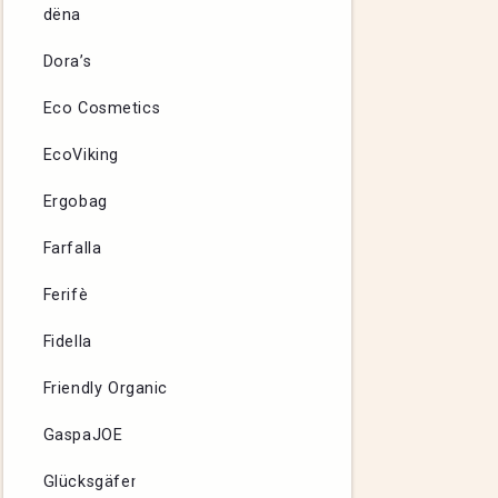
dëna
Dora’s
Eco Cosmetics
EcoViking
Ergobag
Farfalla
Ferifè
Fidella
Friendly Organic
GaspaJOE
Glücksgäfer