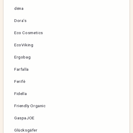
dëna
Dora’s
Eco Cosmetics
EcoViking
Ergobag
Farfalla
Ferifè
Fidella
Friendly Organic
GaspaJOE
Glücksgäfer