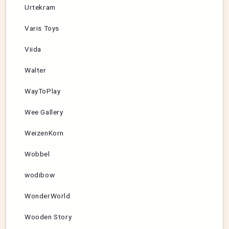
Urtekram
Varis Toys
Viida
Walter
WayToPlay
Wee Gallery
WeizenKorn
Wobbel
wodibow
WonderWorld
Wooden Story