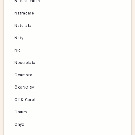
Natural Earth
Natracare
Naturata
Naty
Nic
Nocciolata
Ocamora
ÖkoNORM
Oli & Carol
Omum
Onyx