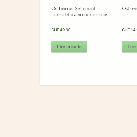
Ostheimer Set créatif
Osthei
complet d’animaux en bois
CHF
49.90
CHF
14.
Lire la suite
Lire 