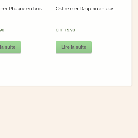
mer Phoque en bois
Ostheimer Dauphin en bois
90
CHF
15.90
la suite
Lire la suite