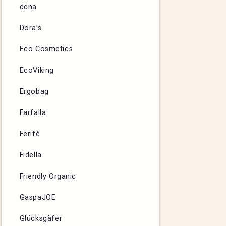
dëna
Dora’s
Eco Cosmetics
EcoViking
Ergobag
Farfalla
Ferifè
Fidella
Friendly Organic
GaspaJOE
Glücksgäfer