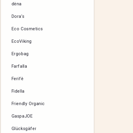
dëna
Dora’s
Eco Cosmetics
EcoViking
Ergobag
Farfalla
Ferifè
Fidella
Friendly Organic
GaspaJOE
Glücksgäfer