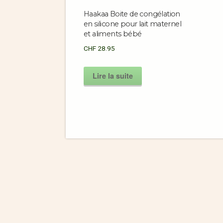
Haakaa Boite de congélation
en silicone pour lait maternel
et aliments bébé
CHF
28.95
Lire la suite