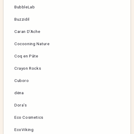
BubbleLab
Buzzidil
Caran D’Ache
Cocooning Nature
Coq en Pâte
Crayon Rocks
Cuboro
dëna
Dora’s
Eco Cosmetics
EcoViking