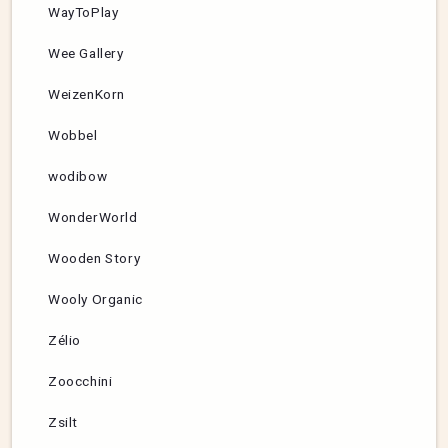
WayToPlay
Wee Gallery
WeizenKorn
Wobbel
wodibow
WonderWorld
Wooden Story
Wooly Organic
Zélio
Zoocchini
Zsilt