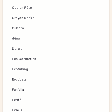
Coq en Pâte
Crayon Rocks
Cuboro
dëna
Dora’s
Eco Cosmetics
EcoViking
Ergobag
Farfalla
Ferifè
Fidella