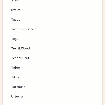
Steiff
Swilet
Tactic
Tambour Battant
Tegu
TeknikWood
Tender Leaf
Tidoo
Tikiri
TotsBots
Urtekram