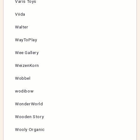
Varis Toys
Viida
Walter
WayToPlay
Wee Gallery
WeizenKorn
Wobbel
wodibow
WonderWorld
Wooden Story
Wooly Organic