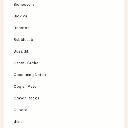
Bionessens
Bioviva
Bocoton
BubbleLab
Buzzidil
Caran D’Ache
Cocooning Nature
Coq en Pâte
Crayon Rocks
Cuboro
dëna