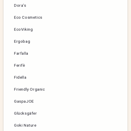
Dora’s
Eco Cosmetics
EcoViking
Ergobag
Farfalla
Ferifè
Fidella
Friendly Organic
GaspaJOE
Glücksgäfer
Goki Nature