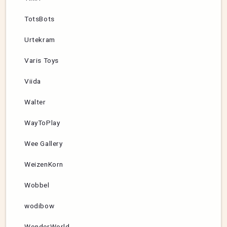
TotsBots
Urtekram
Varis Toys
Viida
Walter
WayToPlay
Wee Gallery
WeizenKorn
Wobbel
wodibow
WonderWorld