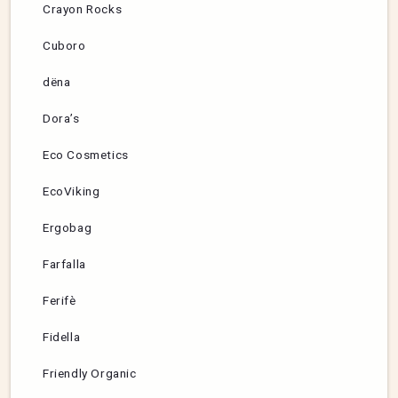
Crayon Rocks
Cuboro
dëna
Dora’s
Eco Cosmetics
EcoViking
Ergobag
Farfalla
Ferifè
Fidella
Friendly Organic